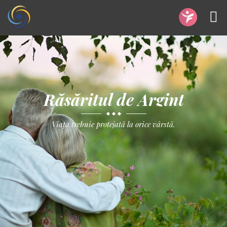
Răsăritul de Argint
Viața trebuie protejată la orice vârstă.