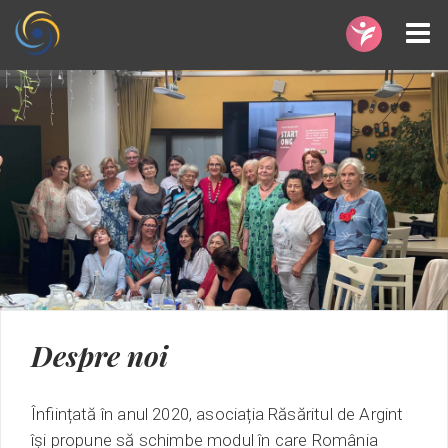
Despre noi
Înființată în anul 2020, asociația Răsăritul de Argint
își propune să schimbe modul în care România