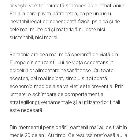
privește vârsta înaintată și procesul de îmbătrânire.
Felul în care privim bătrânețea, ca pe un lucru
inevitabil legat de dependență fizică, psihică și de
cele mai multe ori și materială nu este nici
sustenabil, nici moral.
România are cea mai mică speranță de viață din
Europa din cauza stilului de viață sedentar și
a
obiceiurilor alimentare
nesănătoase
. Cu toate
acestea, cel mai
indicat, simplu
și
totodată
economic
mod de a salva vieți este preven
ția
. Prin
urmare, o schimbare de comportament a
strategiilor guvernamentale și a utilizatorilor finali
este necesară.
Din momentul pensionării, oamenii mai au de trăit în
medie 20 de ani. Au timp. Ce resursă prețioasă au la