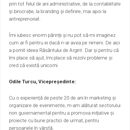
prin tot felul de arii administrative, de la contabilitate
și birocrație, la branding și definire, mai apoi la
antreprenoriat.
Îmi iubesc enorm părinții și nu pot să-mi imaginez
cum ar fi pentru ei dacă n-ar avea pe nimeni. De aici
a pornit ideea Răsăritului de Argint. Dar și pentru că
îmi place să ajut, îmi place să rezolv probleme și
cred că există unicorni.
Odile Turcu, Vicepreședinte:
Cu o experiență de peste 20 de ani în marketing și
organizare de evenimente, m-am alăturat sectorului
non guvernamental pentru a
promova
i
nițiative și
proiecte cu
bune practici de urmat, pentru
persoanele în vârstă.