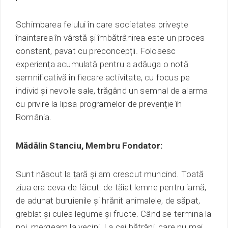
Schimbarea felului în care societatea privește
înaintarea în vârstă și îmbătrânirea este un proces
constant, pavat cu preconcepții. Folosesc
experiența
acumulată pentru a adăuga o notă
semnificativă în fiecare activitate, cu focus pe
individ și nevoile sale, trăgând un semnal de alarma
cu privire la lipsa programelor de prevenție în
România.
Mădălin Stanciu, Membru Fondator:
Sunt născut la țară și am crescut muncind. Toată
ziua era ceva de făcut: de tăiat lemne pentru iarnă,
de adunat buruienile și hrănit animalele, de săpat,
greblat și cules legume și fructe. Când se termina la
noi, mergeam la vecini. La cei bătrâni, care nu mai