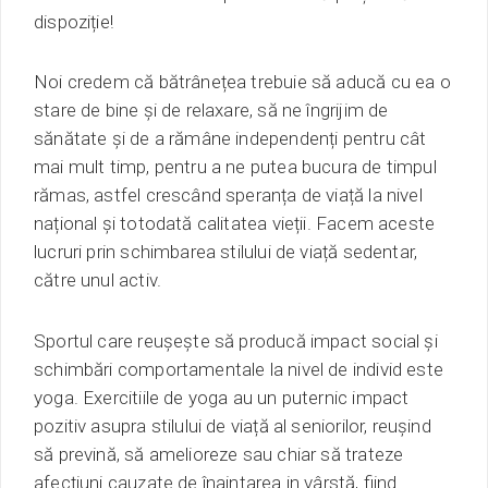
dispoziție!
Noi credem că bătrânețea trebuie să aducă cu ea o
stare de bine și de relaxare, să ne îngrijim de
sănătate și de a rămâne independenți pentru cât
mai mult timp, pentru a ne putea bucura de timpul
rămas, astfel crescând speranța de viață la nivel
național și totodată calitatea vieții. Facem aceste
lucruri prin schimbarea stilului de viață sedentar,
către unul activ.
Sportul care reușește să producă impact social și
schimbări comportamentale la nivel de individ este
yoga. Exercitiile de yoga au un puternic impact
pozitiv asupra stilului de viață al seniorilor, reușind
să prevină, să amelioreze sau chiar să trateze
afecțiuni cauzate de înaintarea in vârstă, fiind