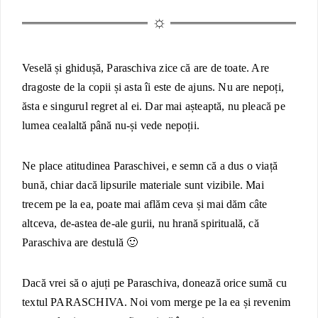
V
eselă și ghidușă, Paraschiva zice că are de toate. Are
dragoste de la copii și asta îi este de ajuns.
Nu are nepoți,
ăsta e singurul regret al ei. Dar mai așteaptă, nu pleacă pe
lumea cealaltă până nu-și vede nepoții.
Ne place atitudinea Paraschivei, e semn că a dus o viață
bună, chiar dacă lipsurile materiale sunt vizibile. Mai
trecem pe la ea, poate mai aflăm ceva și mai dăm câte
altceva, de-astea de-ale gurii, nu hrană spirituală, că
Paraschiva are destulă 🙂
Dacă vrei să o ajuți pe Paraschiva, donează orice sumă cu
textul PARASCHIVA. Noi vom merge pe la ea și revenim