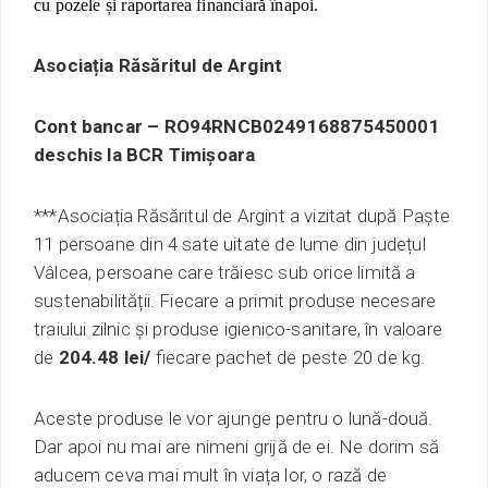
cu pozele
și raportarea financiară
înapoi.
Asociația Răsăritul de Argint
Cont bancar – RO94RNCB0249168875450001
deschis la BCR Timișoara
***
Asociația Răsăritul de Argint a vizitat după Paște
11 persoane din 4 sate uitate de lume din județul
Vâlcea, persoane care trăiesc sub orice limită a
sustenabilității. Fiecare a primit produse necesare
traiului zilnic și produse igienico-sanitare, în valoare
de
204.48
lei
/
fiecare pachet de peste 20 de kg.
Aceste produse le
vor
ajung
e
pentru o lună-două.
Dar apoi nu mai are nimeni grijă de ei. Ne dorim să
aducem ceva mai mult în viața lor, o rază de