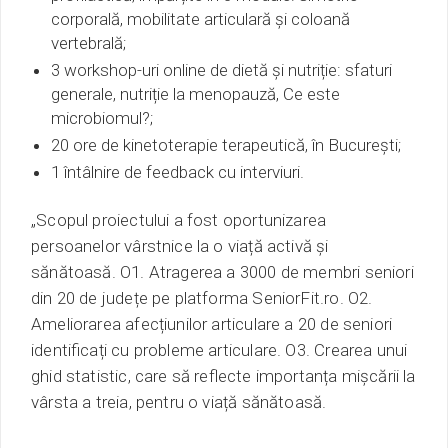
corporală, mobilitate articulară și coloană
vertebrală;
3 workshop-uri online de dietă și nutriție: sfaturi
generale, nutriție la menopauză,
Ce este
microbiomul?;
20 ore de kinetoterapie terapeutică, în București;
1 întâlnire de feedback cu interviuri.
„Scopul proiectului a fost oportunizarea
persoanelor vârstnice la o viață activă și
sănătoasă.
O1. Atragerea a 3000 de membri seniori
din 20 de județe pe platforma SeniorFit.ro.
O2.
Ameliorarea afecțiunilor articulare a 20 de seniori
identificați cu probleme articulare.
O3. Crearea unui
ghid statistic, care să reflecte importanța mișcării la
vârsta a treia, pentru o viață sănătoasă.