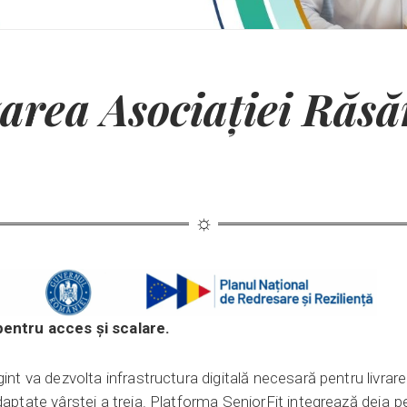
zarea Asociației Răsă
pentru acces și scalare.
gint va dezvolta infrastructura digitală necesară pentru livra
daptate vârstei a treia. Platforma SeniorFit integrează deja p