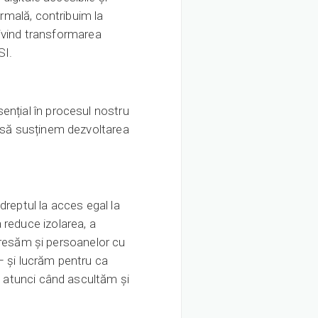
ormală, contribuim la
privind transformarea
SI.
ențial în procesul nostru
, să susținem dezvoltarea
dreptul la acces egal la
 reduce izolarea, a
 adresăm și persoanelor cu
 – și lucrăm pentru ca
pe atunci când ascultăm și