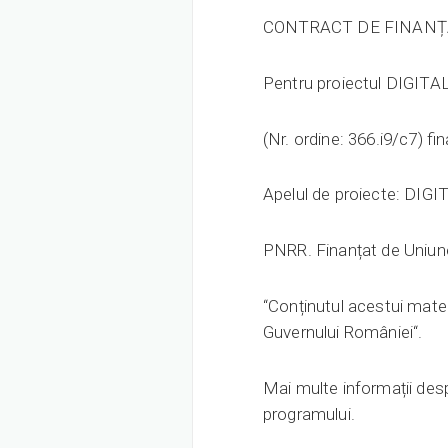
CONTRACT DE FINANȚ
Pentru proiectul DIGI
(Nr. ordine: 366.i9/c7) fi
Apelul de proiecte: 
PNRR. Finanțat de Uniu
“Conținutul acestui mater
Guvernului României“.
Mai multe informații despr
programului.