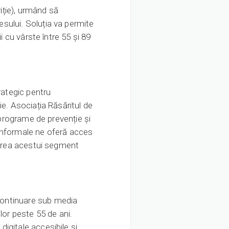
riție), urmând să
sului. Soluția va permite
i cu vârste între 55 și 89
rategic pentru
ie. Asociația Răsăritul de
 programe de prevenție și
e informale ne oferă acces
rmarea acestui segment
continuare sub media
lor peste 55 de ani.
igitale accesibile și