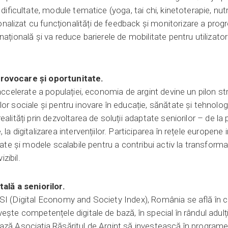
 dificultate, module tematice (yoga, tai chi, kinetoterapie, nut
lizat cu funcționalități de feedback și monitorizare a progre
ațională și va reduce barierele de mobilitate pentru utilizatori
rovocare și oportunitate.
 accelerate a populației, economia de argint devine un pilon st
or sociale și pentru inovare în educație, sănătate și tehnolog
alități prin dezvoltarea de soluții adaptate seniorilor – de la
la digitalizarea intervențiilor. Participarea în rețele europen
riate și modele scalabile pentru a contribui activ la transfo
izibil.
tală a seniorilor.
SI (Digital Economy and Society Index), România se află în 
ește competențele digitale de bază, în special în rândul adulți
ză Asociația Răsăritul de Argint să investească în programe d