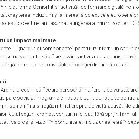
Prin platforma SeniorFit și activități de formare digitală nonf
tal, creșterea incluziunii și alinierea la obiectivele europene 
in acest proiect ne-am asumat atingerea a minim 5 criterii DE
tru un impact mai mare.
te IT (harduri și componente) pentru uz intern, un sprijin es
esurse ne vor ajuta să eficientizăm activitatea administrativă
 pregătim mai bine activitățile asociației din următorii ani.
stă.
 Argint, credem că fiecare persoană, indiferent de vârstă, are 
ticipare socială. Programele noastre sunt construite pentru a
ijini seniorii în a-și regăsi ritmul propriu de viață activă. Ne
ori cu afecțiuni cronice, venituri mici sau fără sprijin familial
ți, valoroși și vizibili în comunitate. Incluziunea reală înce