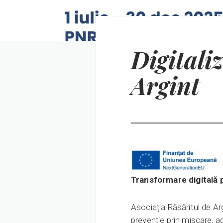
Digitali
Argint
Transformare digitală 
Asociația Răsăritul de Ar
prevenție prin mișcare, a