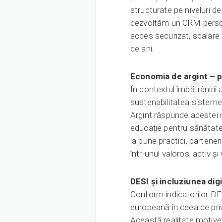
structurate pe niveluri de
dezvoltăm un CRM persona
acces securizat, scalare n
de ani.
Economia de argint – p
În contextul îmbătrânirii
sustenabilitatea sistemel
Argint răspunde acestei re
educație pentru sănătate, 
la bune practici, partene
într-unul valoros, activ și v
DESI și incluziunea digi
Conform indicatorilor DE
europeană în ceea ce priv
Această realitate motivea