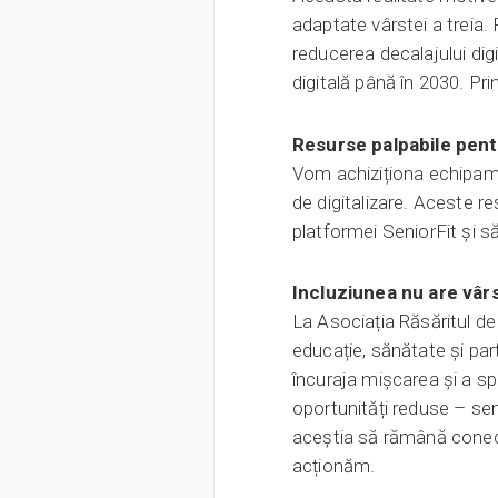
adaptate vârstei a treia. 
reducerea decalajului digi
digitală până în 2030. Pr
Resurse palpabile pen
Vom achiziționa echipamen
de digitalizare. Aceste r
platformei SeniorFit și să
Incluziunea nu are vâr
La Asociația Răsăritul de
educație, sănătate și par
încuraja mișcarea și a spr
oportunități reduse – seni
aceștia să rămână conecta
acționăm.