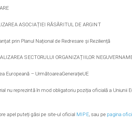
ARE
TALIZAREA ASOCIAȚIEI RĂSĂRITUL DE ARGINT
nanțat prin Planul Național de Redresare și Reziliență
DIGITALIZAREA SECTORULUI ORGANIZAȚIILOR NEGUVERNA
nea Europeană – UrmătoareaGenerațieUE
ial nu reprezintă în mod obligatoriu poziția oficială a Uniunii
e apel puteți găsi pe site-ul oficial
MIPE
, sau pe
pagina ofic