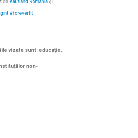
at de
Kaufland Romania
și
gint
#foreverfit
le vizate sunt: educație,
stituțiilor non-