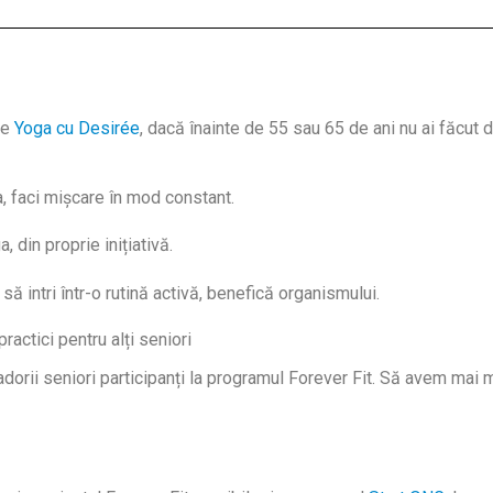
de
Yoga cu Desirée
, dacă înainte de 55 sau 65 de ani nu ai făcut 
, faci mișcare în mod constant.
 din proprie inițiativă.
 intri într-o rutină activă, benefică organismului.
actici pentru alți seniori
rii seniori participanți la programul Forever Fit. Să avem mai 