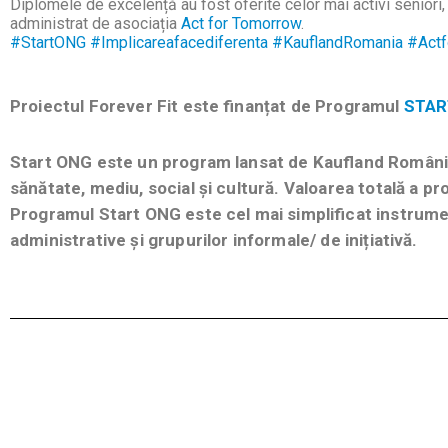
Diplomele de excelență au fost oferite celor mai activi seniori, 
administrat de asociația
Act for Tomorrow
.
#StartONG
#Implicareafacediferenta
#KauflandRomania
#Act
Proiectul Forever Fit este finanțat de Programul
STAR
Start ONG este un program lansat de Kaufland România
sănătate, mediu, social și cultură. Valoarea totală a 
Programul Start ONG este cel mai simplificat instrumen
administrative și grupurilor informale/ de inițiativă.