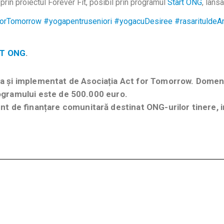
prin proiectul Forever Fit, posibil prin programul
Start ONG
, lans
forTomorrow
#yogapentruseniori
#yogacuDesiree
#rasarituldeAr
T ONG
.
 și implementat de Asociația Act for Tomorrow. Domenii
programului este de 500.000 euro.
t de finanțare comunitară destinat ONG-urilor tinere, in