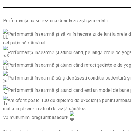
Performanța nu se rezumă doar la a câștiga medalii.
Performanță înseamnă și să vii în fiecare zi de luni la orele 
cel puțin săptămânal.
Performanță înseamnă și atunci când, pe lângă orele de yoga
Performanță înseamnă și atunci când refaci ședințele de yoga,
Performanță înseamnă să-ți depășești condiția sedentară și să
Performanță înseamnă și atunci când ești un model de bune pr
Am oferit peste 100 de diplome de excelență pentru ambasado
multă implicare în stilul de viață sănătos.
Vă mulțumim, dragi ambasadori!